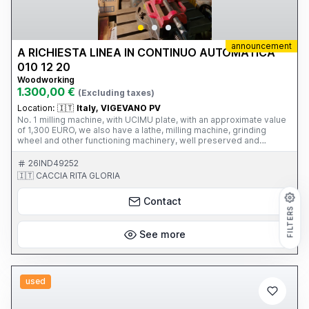
announcement
A RICHIESTA LINEA IN CONTINUO AUTOMATICA
010 12 20
Woodworking
1.300,00 €
(Excluding taxes)
Location:
🇮🇹
Italy, VIGEVANO PV
No. 1 milling machine, with UCIMU plate, with an approximate value
of 1,300 EURO, we also have a lathe, milling machine, grinding
wheel and other functioning machinery, well preserved and
viewable in Vigevano, also for sale as a whole, transport at your
expense - The brand and model indicated in the basic information
26IND49252
are fictitious, not allowing me to indicate the UCIMU model - cell.
🇮🇹 CACCIA RITA GLORIA
351 7836914 - 349 4730697
Contact
FILTERS
See more
used