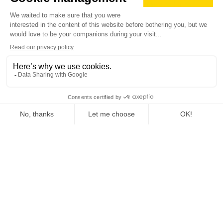
See more
used
announcement
Woodworking
1.540,00 €
(Excluding taxes)
Location:
🇮🇹
Italy
Siamo una ditta che si spezializza nella produzione delle
attrezzature come il trituratore legno-cippatrice (per ramaglie di
legno, segatura,legna in tondelli, legname in generale). Il trituratore
legno-cippatrice e' destinato per la elaborazione degli entrambi