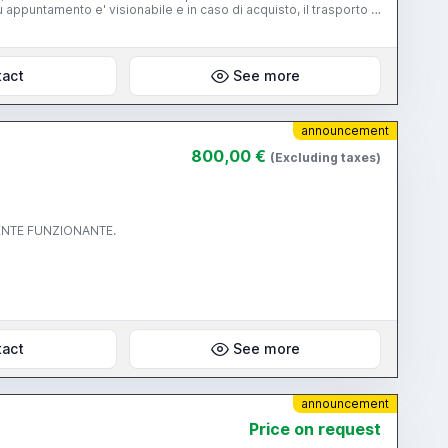
appuntamento e' visionabile e in caso di acquisto, il trasporto e
ttuata da un privato, l'apparecchio non ha garanzia. Grazie per
6909 Saluti.
tact
See more
announcement
800,00 €
(Excluding taxes)
ENTE FUNZIONANTE.
tact
See more
announcement
Price on request