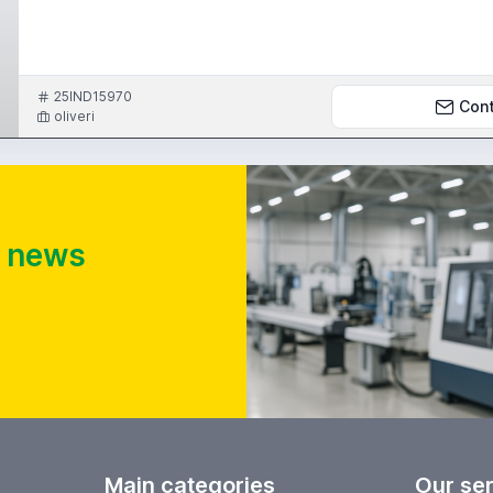
25IND15970
Con
oliveri
t news
Main categories
Our se