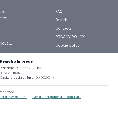
sale
FAQ
ment
Brands
Contacts
PRIVACY POLICY
bout ...
Cookie policy
Registro Imprese
Iscrizione R.I.: 12212870153
REA: MI-1539011
Capitale sociale: Euro 10.400,00 i.v.
s reserved
oni di navigazione
|
Condizioni generali di contratto