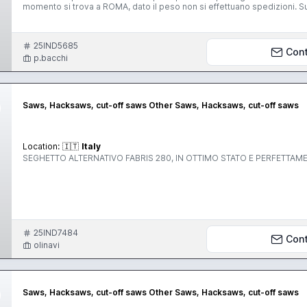
momento si trova a ROMA, dato il peso non si effettuano spedizioni. Su 
la logistica sono a carico del compratore. Data l'eta' e la vendita effe
l'attenzione. posso rispondere a qualsiasi domanda al numero 328168
25IND5685
Con
p.bacchi
Saws, Hacksaws, cut-off saws Other Saws, Hacksaws, cut-off saws
Location:
🇮🇹
Italy
SEGHETTO ALTERNATIVO FABRIS 280, IN OTTIMO STATO E PERFETTAM
25IND7484
Con
olinavi
Saws, Hacksaws, cut-off saws Other Saws, Hacksaws, cut-off saws