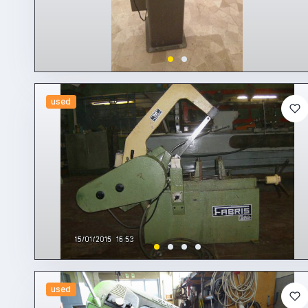
used
used