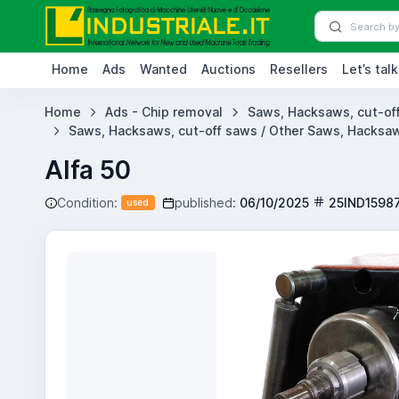
Home
Ads
Wanted
Auctions
Resellers
Let’s talk
Home
Ads - Chip removal
Saws, Hacksaws, cut-of
Saws, Hacksaws, cut-off saws / Other Saws, Hacksaw
Alfa 50
Condition:
published:
06/10/2025
25IND1598
used