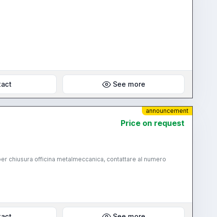
tact
See more
announcement
Price on request
per chiusura officina metalmeccanica, contattare al numero
tact
See more