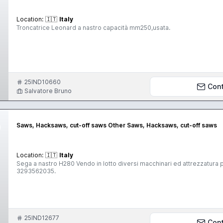
Location:
🇮🇹
Italy
Troncatrice Leonard a nastro capacità mm250,usata.
25IND10660
Con
Salvatore Bruno
Saws, Hacksaws, cut-off saws Other Saws, Hacksaws, cut-off saws
Location:
🇮🇹
Italy
Sega a nastro H280 Vendo in lotto diversi macchinari ed attrezzatura 
3293562035.
25IND12677
Con