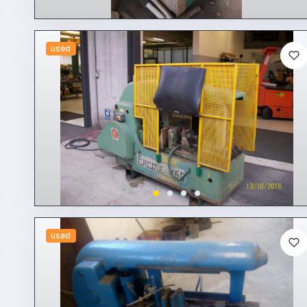
used
used