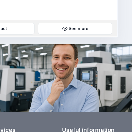
tact
See more
rvices
Useful information