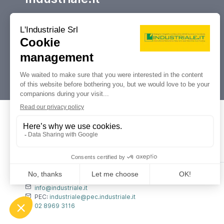
Your reference marketplace for buying
and selling, auctions and liquidations
of machine tools and industrial
machinery.
Dati Legali
L'industriale s.r.l.
P. IVA: 12212870153
Codice Fiscale: 12212870153
Contatti
info@industriale.it
PEC:
industriale@pec.industriale.it
02 8969 3116