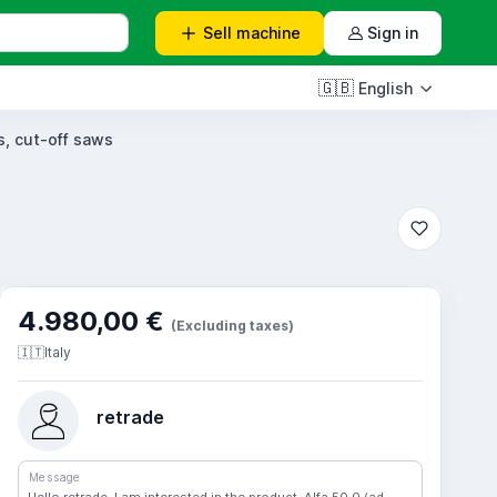
Sell
machine
Sign in
🇬🇧
English
, cut-off saws
4.980,00 €
(Excluding taxes)
🇮🇹
Italy
retrade
Message