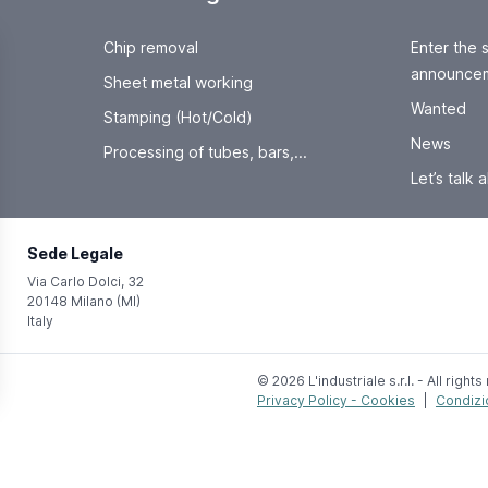
Chip removal
Enter the 
announce
Sheet metal working
Wanted
Stamping (Hot/Cold)
News
Processing of tubes, bars,...
Let’s talk a
Sede Legale
Via Carlo Dolci, 32
20148 Milano (MI)
Italy
© 2026 L'industriale s.r.l. - All right
Privacy Policy - Cookies
|
Condizi