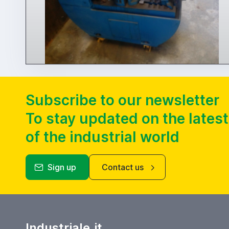
Subscribe to our newsletter
To stay updated on the lates
of the industrial world
Sign up
Contact us
Industriale.it