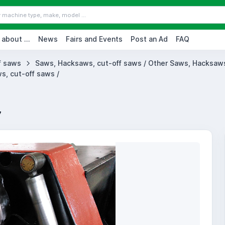
 about ...
News
Fairs and Events
Post an Ad
FAQ
f saws
Saws, Hacksaws, cut-off saws / Other Saws, Hacksaws
s, cut-off saws /
7