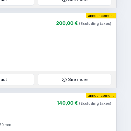
announcement
200,00 €
(Excluding taxes)
tact
See more
announcement
140,00 €
(Excluding taxes)
nativo lunghezza 1000 mm larghezza 450 mm altezza 850 mm