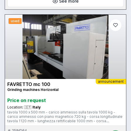
See more
used
announcement
FAVRETTO mc 100
Grinding machines Horizontal
Price on request
Location:
🇮🇹
Italy
tavola 1000 x 500 mm - carico ammesso sulla tavola 1000 kg -
carico ammesso con piano magnetico 720 kg - corsa longitudinale
tavola 1120 mm - lunghezza rettificabile 1000 mm - corsa
trasversale testa 635 mm - larghezza rettificabile 700 mm - corsa
verticale testa 725 mm - altezza rettificabile 650 mm - motore mola
25IND64