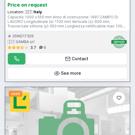
Price on request
Location:
🇮🇹
Italy
Capacità: 1000 x 550 mm Anno di costruzione: 1997 CAMPO DI
LAVORO Longitudinale (x): 1100 mm Verticale (z): 600 mm
Trasversale slittone (y): 550 mm Lunghezza rettificabile max: 1000
mm Larghezza rettificabile max: 550 mm Spessore rettificabile
max: 600 mm Distanza asse mandrino piano tavola: 730 mm
25IND17326
TAVOLA Superficie: 1000x500 mm Corsa: 1100 mm Velocità
🇮🇹 GAMBA srl
traslazione: 30 m/min PIANO MAGNETICO Superficie: 1000x500
3.7
6
mm INCREMENTI Verticali automatici: 0,005 - 0,01 mm/min MOLA
Spessore fascia mola: 50 mm Diametro max mola: 355 mm
Diametro foro: 127 mm Sistema filtraggio: si Disponibilità: pronta
Contact
Visibile a magazzino: si Principali interventi/aggiornamenti
effettuati sulla macchina: sostituzione cuscinetti mandrino nel 2015
See more
used