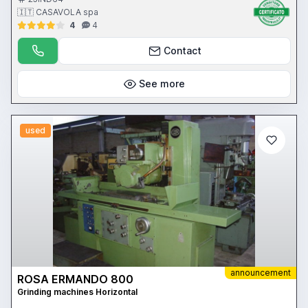
11 Hp - piano magnetico 1000 x 500 mm - CN Favretto
🇮🇹 CASAVOLA spa
4
4
Contact
See more
used
announcement
ROSA ERMANDO 800
Grinding machines Horizontal