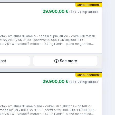
’esperienza di affilatura dei coltelli). - L’acquisto degli affilatoi,
 Il trasporto della macchina nel territorio dell’Europa. - Il
announcement
29.900,00 €
(Excluding taxes)
dine, 50% pagato alla consegna in fabbrica. Il tempo di
rritorio della Polonia è incluso nel prezzo dell’offerta. - Offriamo
ersone 69 € , camera 1 persona 57 €).
 metalli
m/min - diametro massimo della mola: 200 mm - capacità recipiente
1000 mm / - altezza: 2000 mm / - peso: 2200 kg / - tipo d’acciaio
e mola o liquido refrigerante scegliere. - Comprano un’affilatrice
tact
See more
 La garanzia: 1 anno - Un equipaggiamento standard: la mola
’esperienza di affilatura dei coltelli). - L’acquisto degli affilatoi,
 Il trasporto della macchina nel territorio dell’Europa. - Il
announcement
29.900,00 €
(Excluding taxes)
dine, 50% pagato alla consegna in fabbrica. Il tempo di
rritorio della Polonia è incluso nel prezzo dell’offerta. - Offriamo
ersone 69 € , camera 1 persona 57 €).
a - affilatura di lame piane - coltelli di piallatrice - coltelli di
ci: - modello: SN 2100 / SN 3100 - prezzo: 29.900 EUR 38.900 EUR -
 7,5 kW - velocità motore: 1470 giri/min - piano magnetico