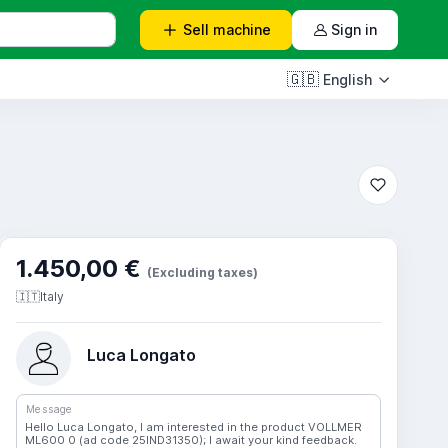
Sell
machine
Sign in
🇬🇧
English
1.450,00 €
(Excluding taxes)
🇮🇹
Italy
Luca Longato
Message