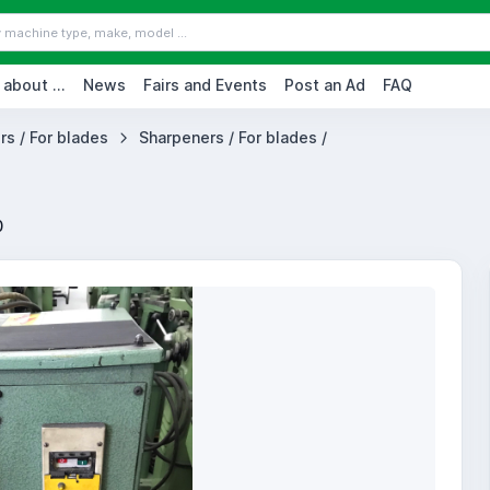
 about ...
News
Fairs and Events
Post an Ad
FAQ
s / For blades
Sharpeners / For blades /
0