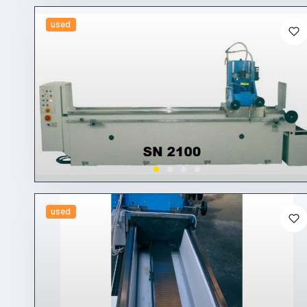
used
used