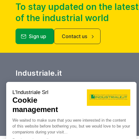
To stay updated on the lates
of the industrial world
Sign up
Contact us
Industriale.it
Your reference marketplace for buying
and selling, auctions and liquidations
of machine tools and industrial
machinery.