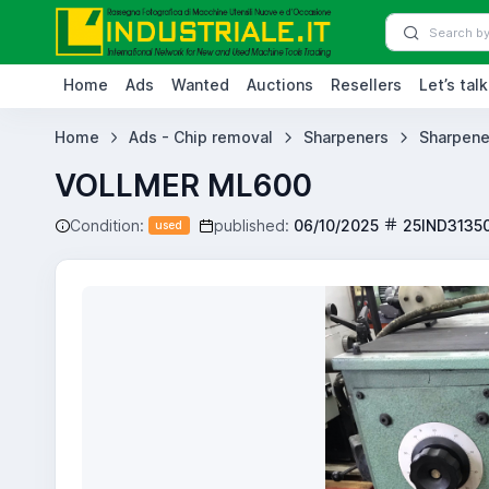
Home
Ads
Wanted
Auctions
Resellers
Let’s talk
Home
Ads - Chip removal
Sharpeners
Sharpener
VOLLMER ML600
Condition:
published:
06/10/2025
25IND3135
used