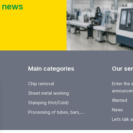
t news
Main categories
Our se
Chip removal
Enter the 
announce
Sheet metal working
Wanted
Stamping (Hot/Cold)
News
Processing of tubes, bars,...
Let’s talk a