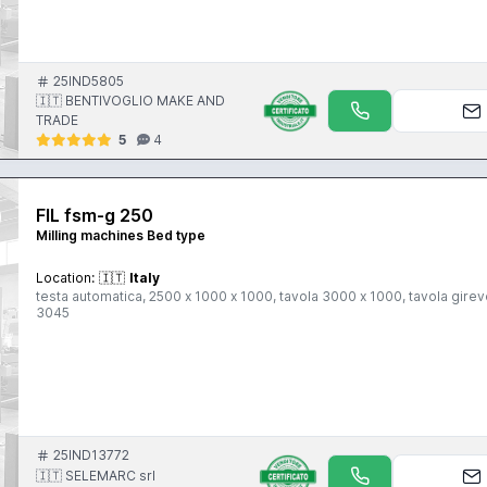
25IND5805
🇮🇹 BENTIVOGLIO MAKE AND
TRADE
5
4
FIL fsm-g 250
Milling machines Bed type
Location:
🇮🇹
Italy
testa automatica, 2500 x 1000 x 1000, tavola 3000 x 1000, tavola gire
3045
25IND13772
🇮🇹 SELEMARC srl