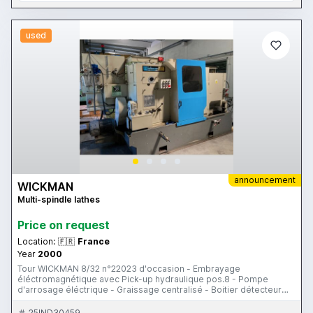
used
announcement
WICKMAN
Multi-spindle lathes
Price on request
Location:
🇫🇷
France
Year
2000
Tour WICKMAN 8/32 n°22023 d'occasion - Embrayage
éléctromagnétique avec Pick-up hydraulique pos.8 - Pompe
d'arrosage éléctrique - Graissage centralisé - Boitier détecteur
pour contrôle longueur de pièces - Embarreur Pietro Cucchi
intégré pour barres de 3,3 m Machine en bon état de
25IND30459