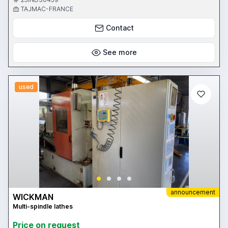
fonctionnement Année 2000.
TAJMAC-FRANCE
Contact
See more
used
announcement
WICKMAN
Multi-spindle lathes
Price on request