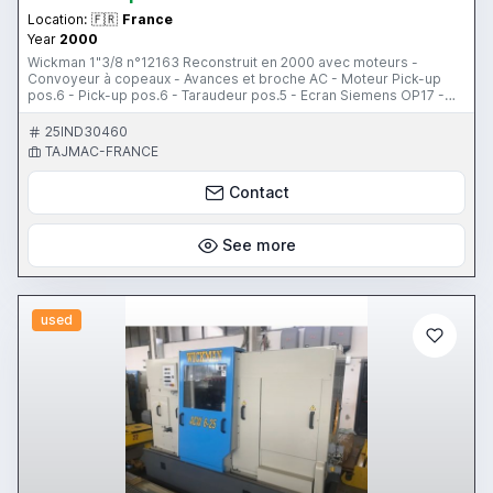
Location:
🇫🇷
France
Year
2000
Wickman 1"3/8 n°12163 Reconstruit en 2000 avec moteurs -
Convoyeur à copeaux - Avances et broche AC - Moteur Pick-up
pos.6 - Pick-up pos.6 - Taraudeur pos.5 - Ecran Siemens OP17 -
Détecteur de longueur - 1 goulotte récupérateur de pièces - 4
porte-outils transversaux Goltenboldt carré de 20 - 1 porte-outil
25IND30460
de coupe - 2 lunettes indépendantes pos.4 et 5 - 3 lunettes bloc
TAJMAC-FRANCE
central - 5 porte-forets avec arrosage au centre - 1 raseur pos.4 -
Embarreur SIR IEMCA 32/33F N°0200224M04 - Tapis convoyeur de
Contact
pièces - Jeu de pinces - Jeu de porte-outils - 3 jeux de canaux
embarreur Machine en production et disponible à la ventre à partir
du 1er janvier 2022.
See more
used