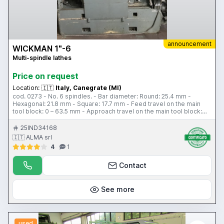
announcement
WICKMAN 1"-6
Multi-spindle lathes
Price on request
Location:
🇮🇹
Italy, Canegrate (MI)
cod. 0273 - No. 6 spindles. - Bar diameter: Round: 25.4 mm -
Hexagonal: 21.8 mm - Square: 17.7 mm - Feed travel on the main
tool block: 0 – 63.5 mm - Approach travel on the main tool block:
Normal: 63.5 mm – Special: 50.8 mm - Cross slide feed travel:
Lower: 0 – 12.7 mm Upper: 0 – 12.7 mm - Intermediate: 0.8 – 12.7
25IND34168
mm - Motor: 11 kw at 1450 rpm - Spindle speed range: 247 ÷ 3030
🇮🇹 ALMA srl
rpm - Cycle time range: normal – with stop: 2.4 – 129 sec - Counter
4
1
spindle pick-up in 6th pos. – Threading device in 5th pos. – No. 4
fixed tool holders – Quick-change tool holders – Wiring diagrams –
Accessories – Chip conveyor – Pipe + stand
Contact
See more
used