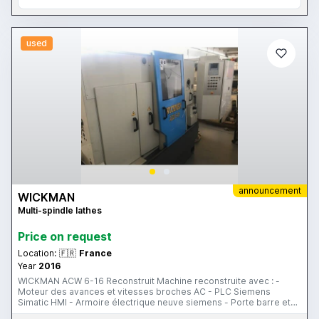
used
announcement
WICKMAN
Multi-spindle lathes
Price on request
Location:
🇫🇷
France
Year
2016
WICKMAN ACW 6-16 Reconstruit Machine reconstruite avec : -
Moteur des avances et vitesses broches AC - PLC Siemens
Simatic HMI - Armoire électrique neuve siemens - Porte barre et
son support - 6 tubes d'avance - 6 tubes de serrage -