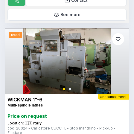
Contact
See more
used
announcement
WICKMAN 1"-6
Multi-spindle lathes
Price on request
Location:
🇮🇹
Italy
cod. 20024 - Caricatore CUCCHI, - Stop mandrino - Pick-up -
Filettare