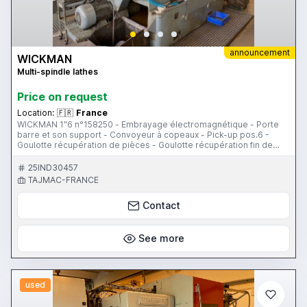
announcement
WICKMAN
Multi-spindle lathes
Price on request
Location:
🇫🇷
France
WICKMAN 1"6 n°158250 - Embrayage électromagnétique - Porte
barre et son support - Convoyeur à copeaux - Pick-up pos.6 -
Goulotte récupération de pièces - Goulotte récupération fin de
barre - Détecteur de longueur PC300 - Détecteur bris d'outils - 3
lunettes bloc centre - 2 lunettes indépendantes pos. 4 et 5 - Tapis
25IND30457
convoyeur de pièces - 2 Perceurs tournants avec arrosage au
TAJMAC-FRANCE
centre - Embarreur IEMCA PRA 40/33 P - Jeux de pinces - Jeux de
porte-outils Machine en production et disponible à la vente à partir
Contact
du 1er janvier 2022.
See more
used