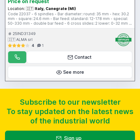
Price on request
Location:
🇮🇹
Italy, Canegrate (MI)
Code 22037 - 6 spindles - Bar diameter: round: 35 mm - hex: 30.2
mm - square: 24.6 mm - Bar feed: standard: 12-178 mm - special:
50-330 mm - double bar feed - 6 cross slides: 2 lower: 0-32 mm -
2 upper: 0-48 mm - 2 intermediate: 0-22 mm - Spindle speed: 132-
2000 rpm - Pickup - Pipe cover - Chip conveyor - Pipe + stand
25IND31349
🇮🇹 ALMA srl
4
1
Contact
See more
Subscribe to our newsletter
To stay updated on the latest news
of the industrial world
Sign up