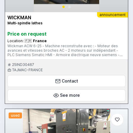
announcement
WICKMAN
Multi-spindle lathes
Price on request
Location:
🇫🇷
France
Wickman ACW 6-25 - Machine reconstruite avec : - Moteur des
avances et vitesses broches AC - 2 moteurs sur indépendant -
PLC Siemens Simatic HMI - Armoire électrique neuve siemens -
Porte barre et son support - 6 tubes d'avance - 6 tubes de
serrage - Appareillages en option - Machine au normes C
25IND30467
TAJMAC-FRANCE
Contact
See more
used