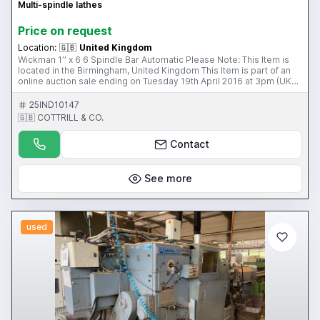
Multi-spindle lathes
Price on request
Location:
🇬🇧
United Kingdom
Wickman 1’’ x 6 6 Spindle Bar Automatic Please Note: This Item is
located in the Birmingham, United Kingdom This Item is part of an
online auction sale ending on Tuesday 19th April 2016 at 3pm (UK
Time) Please visit our website for full details: www.cottandco.com
25IND10147
🇬🇧 COTTRILL & CO.
Contact
See more
used