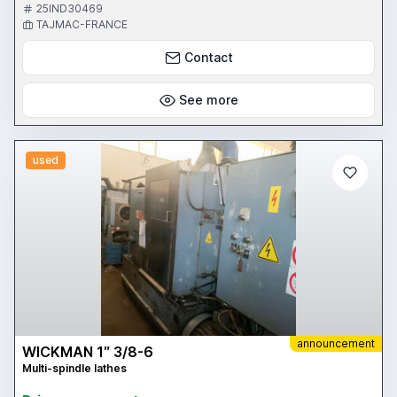
Appareillages en option - Machine au normes CE
25IND30469
TAJMAC-FRANCE
Contact
See more
used
announcement
WICKMAN 1″ 3/8-6
Multi-spindle lathes