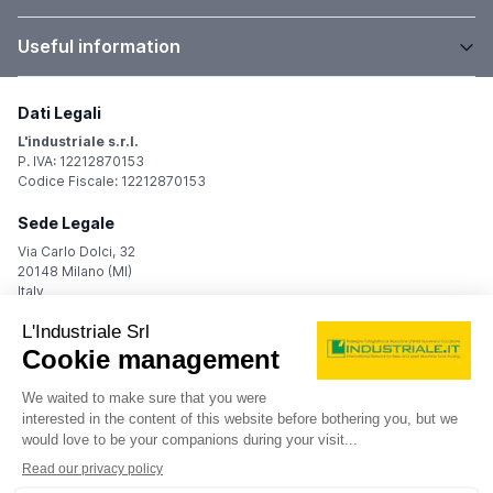
Useful information
Dati Legali
L'industriale s.r.l.
P. IVA: 12212870153
Codice Fiscale: 12212870153
Sede Legale
Via Carlo Dolci, 32
20148 Milano (MI)
Italy
Registro Imprese
Iscrizione R.I.: 12212870153
REA: MI-1539011
Capitale sociale: Euro 10.400,00 i.v.
Contatti
info@industriale.it