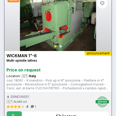
announcement
WICKMAN 1"-6
Multi-spindle lathes
Price on request
Location:
🇮🇹
Italy
cod. 18061 - 6 mandrini - Pick up in 6° posizione - Filettare in 4°
posizione - Recessitore in 5° posizione - Convogliatore trucioli -
Caric. aut. di barre CUCCHI PIETRO - Portautensili a cambio rapido
- Accessori di normale dotazione
25IND36051
🇮🇹 ALMA srl
4
1