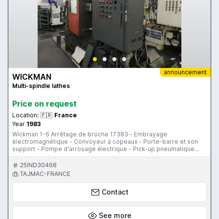
announcement
WICKMAN
Multi-spindle lathes
Price on request
Location:
🇫🇷
France
Year
1983
Wickman 1-6 Arrêtage de broche 17383 - Embrayage
électromagnétique - Convoyeur à copeaux - Porte-barre et son
support - Pompe d'arrosage électrique - Pick-up pneumatique
pos.6 avec serrage pneumatique - 5 porte-outils à barreau 1, 2, 3,
4, 5 - 1 porte-outils de coupe churchill - Lunette indépendante pos.
25IND30468
4 - Lunette indépendante pos. 5 - 4 lunettes de bloc central - 4
TAJMAC-FRANCE
porte-niche
Contact
See more