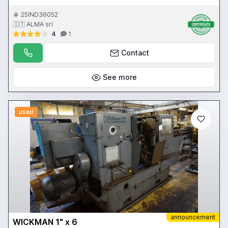
25IND36052
🇮🇹 ALMA srl
4
1
Contact
See more
used
announcement
WICKMAN 1" x 6