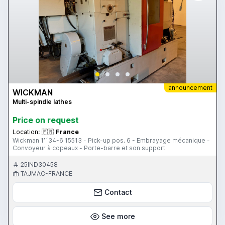
announcement
WICKMAN
Multi-spindle lathes
Price on request
Location:
🇫🇷
France
Wickman 1’´34-6 15513 - Pick-up pos. 6 - Embrayage mécanique -
Convoyeur à copeaux - Porte-barre et son support
25IND30458
TAJMAC-FRANCE
Contact
See more