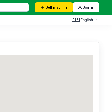
Sell
machine
Sign in
🇬🇧
English