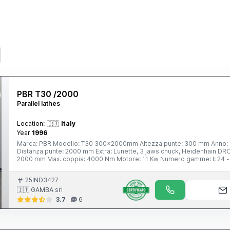
PBR T30 /2000
Parallel lathes
Location:
🇮🇹
Italy
Year
1996
Marca: PBR Modello: T30 300x2000mm Altezza punte: 300 mm Anno: 1996 Attacco mandrino: CL 8” Autocentrante: 315, 3 jaws
Distanza punte: 2000 mm Extra: Lunette, 3 jaws chuck, Heidenhain DRO, CE marked Foro mandrino: 105 mm Lunghezza max pezzo:
2000 mm Max. coppia: 4000 Nm Motore: 11 Kw Numero gamme: I: 24 - 72 Rpm II: 73 - 220 Rpm III: 218 - 654 Rpm IV: 666 - 2000 Rpm
Peso macchina: 4650 Kg Peso max pezzo: 5000 Kg Tornibile su banco: 625 Tornibile su carro: 378 Asse z: 2000 mm Velocità mandrino:
2000 Rpm
25IND3427
🇮🇹 GAMBA srl
3.7
6