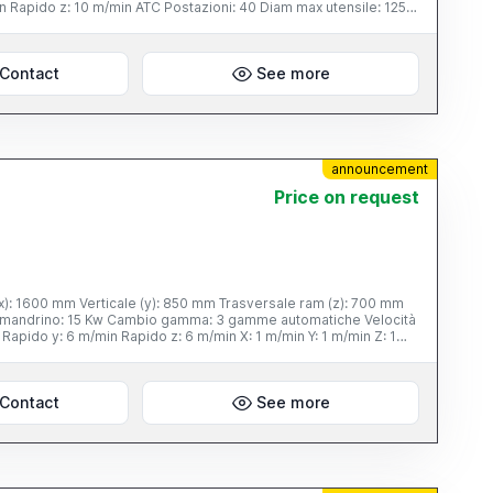
raggio: coolant tank with paper filter Frigorifero: si
Contact
See more
natura: perimetrali Evacuatore trucioli: 2 Disponibilità: pronta
announcement
Price on request
 2470x3300x2915 mm Frigorifero: si Disponibilità: pronta Visibile a magazzino: si
Contact
See more