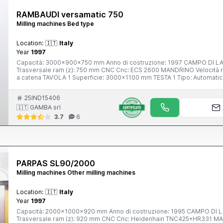
RAMBAUDI versamatic 750
Milling machines Bed type
Location:
🇮🇹
Italy
Year
1997
Capacità: 3000x900x750 mm Anno di costruzione: 1997 CAMPO DI LAVORO Longitudinale (x): 3000 mm Verticale (y): 900 mm
Trasversale ram (z): 750 mm CNC Cnc: ECS 2600 MANDRINO Velocità rotazione: 3000 Rpm Cono: ISO50 ATC Postazioni: 40 Posizione:
a catena TAVOLA 1 Superficie: 3000x1100 mm TESTA 1 Tipo: Automatica Orizzontale/Verticale Cono mandrino: ISO50 Asse a: 2x180 °
Velocità max: 3
25IND15406
🇮🇹 GAMBA srl
3.7
6
PARPAS SL90/2000
Milling machines Other milling machines
Location:
🇮🇹
Italy
Year
1997
Capacità: 2000x1000x920 mm Anno di costruzione: 1995 CAMPO DI LAVORO Longitudinale (x): 2000 mm Verticale (y): 1000 mm
Trasversale ram (z): 920 mm CNC Cnc: Heidenhain TNC425+HR331 MANDRINO Potenza mandrino: 22/33 Kw Velocità rotazione: 4000