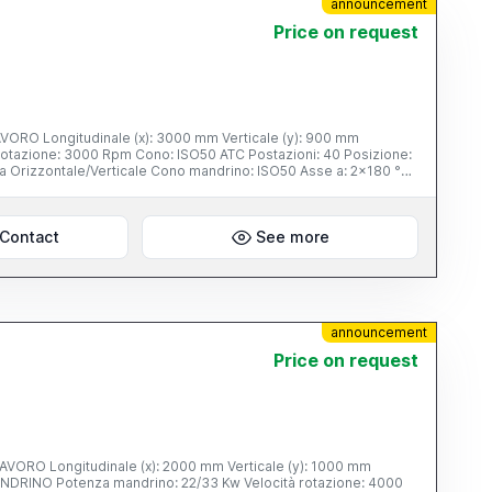
announcement
Price on request
000 Rpm Carenatura: frontale Evacuatore trucioli: si Disponibilità: pronta
Contact
See more
announcement
Price on request