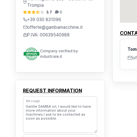
Trompia
3.7
6
+39 030 831096
offerte@gambamacchine.it
CONT
P.IVA: 00639540988
Tom
Company verified by
industriale.it
of
REQUEST INFORMATION
Message