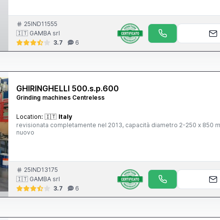
25IND11555
🇮🇹 GAMBA srl
3.7
6
GHIRINGHELLI 500.s.p.600
Grinding machines Centreless
Location:
🇮🇹
Italy
revisionata completamente nel 2013, capacità diametro 2-250 x 850
nuovo
25IND13175
🇮🇹 GAMBA srl
3.7
6