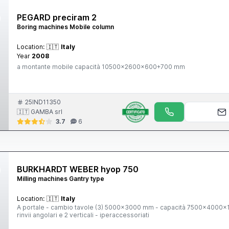
PEGARD preciram 2
Boring machines Mobile column
Location:
🇮🇹
Italy
Year
2008
a montante mobile capacità 10500x2600x600+700 mm
25IND11350
🇮🇹 GAMBA srl
3.7
6
BURKHARDT WEBER hyop 750
Milling machines Gantry type
Location:
🇮🇹
Italy
A portale - cambio tavole (3) 5000x3000 mm - capacità 7500x4000x1500 mm - CNC Siemens - AC170 pick up cambio teste con 4
rinvii angolari e 2 verticali - iperaccessoriati