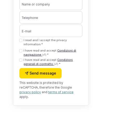
Name or company
Telephone
E-mail
I read and I accept the privacy
information *
I have read and accept
Condizioni di
navigazione
*
(v1)
I have read and accept
Condizioni
generali di contratto
*
(v1)
Send message
This website is protected by
reCAPTCHA, therefore the Google
privacy policy
and
terms of service
apply.