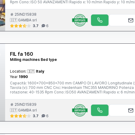
Rpm Cono: ISO 50 AVANZAMENTI Rapido x: 10 m/min Rapido y: 10 m/min Rapido z: 10 m/min ATC Postazioni: 40 Diam max utensile: 125
mm Diam max con posti adiacenti liberi: 250 mm Lunghezza max utensile: 350 mm TAVOLA 1 Superficie: 2400x820 mm TESTA 1 Tipo:
birotativa automatica Cono mandrino: ISO50 Asse a: 144x2,5 ° Asse c: 144x2,5 ° Velocità max: 4000 Rpm Potenza max: 33 Kw Peso
25IND15838
totale macchina: 150000 Kg Ingombri macchina: 5800x3900x2740 mm Sistema filt
🇮🇹 GAMBA srl
Tastatore pezzo: si Care
3.7
6
FIL fa 160
Milling machines Bed type
Location:
🇮🇹
Italy
Year
1990
Capacità: 1600x700x850+700 mm CAMPO DI LAVORO Longitudinale (x): 1600 mm Verticale (y): 850 mm Trasversale ram (z): 700 mm
Tavola (v): 700 mm CNC Cnc: Heidenhain TNC355 MANDRINO Potenza mandrino: 15 Kw Cambio gamma: 3 gamme automatiche Velocità
rotazione: 40-1535 Rpm Cono: ISO50 AVANZAMENTI Rapido x: 6 m/min Rapido y: 6 m/min Rapido z: 6 m/min X: 1 m/min Y: 1 m/min Z: 1
m/min TAVOLA 1 Superficie: 1950x650 mm Portata: 2000 Kg Potenza totale installata: 25 Kw Peso totale macchina: 9000 Kg Ingombri
macchina:
25IND15839
🇮🇹 GAMBA srl
3.7
6