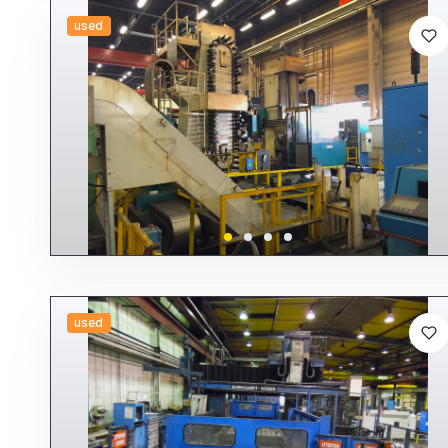
used
used